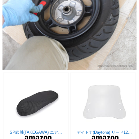
SP武川(TAKEGAWA) エアフローシートカバー リード125 09-11-0297 黒
デイトナ(Daytona) リード125(13-23)専用 スクリーン クランプバー付き ウインドシールド RSシリーズ ロング クリアー 97920