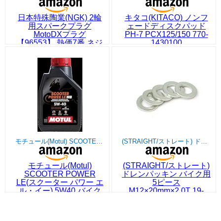
日本特殊陶業(NGK) 2輪
キタコ(KITACO) ノンフ
用スパークプラグ
ェードディスクパッド
MotoDXプラグ
PH-7 PCX125/150 770-
【96553】 熱価7番 ネジ
1430100
型 CPR7EDX-9S
モチュール(Motul) SCOOTER POWER LE(スクーター パワー エル・イー) 5W40 バイク用100%化学合成オイル 1L[正規品] 11172031
(STRAIGHT/ストレート) ドレンパッキン バイク用 5ピース M12×20mm×2.0T 19-81912
モチュール(Motul)
(STRAIGHT/ストレート)
SCOOTER POWER
ドレンパッキン バイク用
LE(スクーター パワー エ
5ピース
ル・イー) 5W40 バイク
M12×20mm×2.0T 19-
用100%化学合成オイル
81912
1L[正規品] 11172031