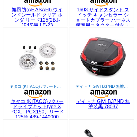
旭風防(AF ASAHI) ウイ
1603 サイドスタンド ス
ンドシールド クリア ホ
イッチ キャンセラー シ
ンダ リード125(2BJ-
ョートカプラー ハーネス
JF45)用 LE-23
保護用コネクター付き リ
ード125 JK12 DIO ディ
オ110 JK03 ADV160
CT125ハンターカブ
JA65
キタコ (KITACO) パワードライブキットtype-X PCX、PCX150、リード125等 489-1440000
デイトナ GIVI B37ND 無塗装黒 78037
キタコ (KITACO) パワー
デイトナ GIVI B37ND 無
ドライブキットtype-X
塗装黒 78037
PCX、PCX150、リード
125等 489-1440000